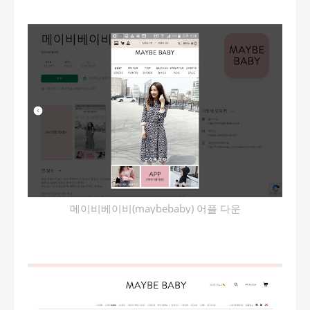
메이비베이비(maybebaby) 어플 다운